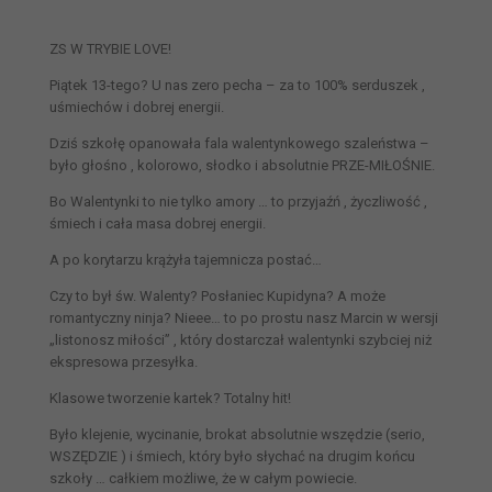
ZS W TRYBIE LOVE!
Piątek 13-tego? U nas zero pecha – za to 100% serduszek ,
uśmiechów i dobrej energii.
Dziś szkołę opanowała fala walentynkowego szaleństwa –
było głośno , kolorowo, słodko i absolutnie PRZE-MIŁOŚNIE.
Bo Walentynki to nie tylko amory … to przyjaźń , życzliwość ,
śmiech i cała masa dobrej energii.
A po korytarzu krążyła tajemnicza postać…
Czy to był św. Walenty? Posłaniec Kupidyna? A może
romantyczny ninja? Nieee… to po prostu nasz Marcin w wersji
„listonosz miłości” , który dostarczał walentynki szybciej niż
ekspresowa przesyłka.
Klasowe tworzenie kartek? Totalny hit!
Było klejenie, wycinanie, brokat absolutnie wszędzie (serio,
WSZĘDZIE ) i śmiech, który było słychać na drugim końcu
szkoły … całkiem możliwe, że w całym powiecie.