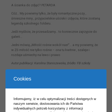
A ścianka do zdjęć? PETARDA
Cóż… My powiemy tylko, że były romantyczne pozy ,
śmieszne miny , przyjacielskie uściski i zdjęcia, które zostaną
legendą szkolnego folderu.
Jeśli myślicie, że przesadzamy… to koniecznie zajrzyjcie do
galerii…
Jedni mówią „Miłość rośnie wokół nas!”… a my powiemy, że
w ZS miłość nie tylko rośnie – ona tu kwitnie , szaleje i
rozdaje uśmiechy na lewo i prawo
Autor publikacji: Karolina Staniszewska, źródło: FB szkoły.
Cookies
Informujemy, iż w celu optymalizacji treści dostępnych w
naszym serwisie, dostosowania ich do Państwa
indywidualnych potrzeb korzystamy z informacji