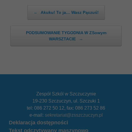
Post navigation
←
Akuku! To ja… Wasz Pączuś!
PODSUMOWANIE TYGODNIA W ZSowym
WARSZTACIE
→
Zespół Szkól w Szczuczynie
19-230 Szczuczyn, ul. Szczuki 1
tel: 086 272 50 12, fax: 086 273 52 86
e-mail:
sekretariat@zsszczuczyn.pl
Deklaracja dostępności
Tekst odczytywany maszynowo