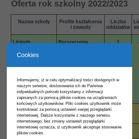
Oferta rok szkolny 2022/2023
Nazwa szkoły
Profile kształcenia
Liczba
Li
i zawody
oddziałów
mi
Liceum
1
Rozszerzenia
przedmiotów: język
Ogólnokształcące
angielski,
Cookies
matematyka oraz
dwóch przedmiotów
do wyboru z grupy:
geografia, wos,
historia, biologia,
Informujemy, iż w celu optymalizacji treści dostępnych w
chemia, fizyka,
naszym serwisie, dostosowania ich do Państwa
zgodnie
z zainteresowaniami
indywidualnych potrzeb korzystamy z informacji
uczniów.
zapisanych za pomocą plików cookies na urządzeniach
końcowych użytkowników. Pliki cookies użytkownik może
kontrolować za pomocą ustawień swojej przeglądarki
Technikum
Technik pojazdów
1
internetowej. Dalsze korzystanie z naszego serwisu
samochodowych
internetowego, bez zmiany ustawień przeglądarki
internetowej oznacza, iż użytkownik akceptuje stosowanie
Technik logistyk
1
plików cookies.