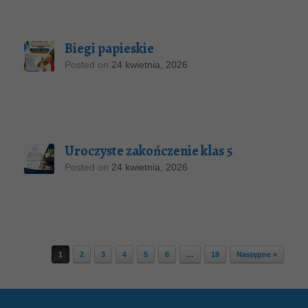
Biegi papieskie
Posted on
24 kwietnia, 2026
Uroczyste zakończenie klas 5
Posted on
24 kwietnia, 2026
Post navigation
1
2
3
4
5
6
…
18
Następne »