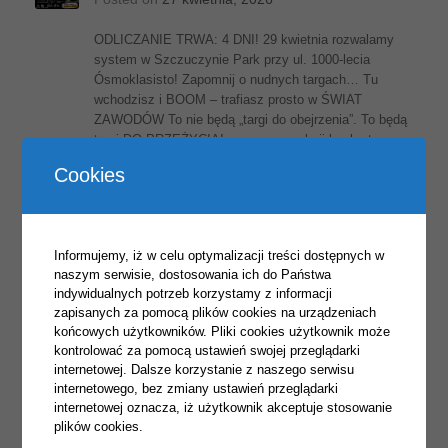
ODLICZANIE TRWA: 4 DNI! 29 kwietnia rozwalamy
system w Szczuczynie Park przy ul. 1000-lecia
Ósmoklasisto! Zapomnij o nudnych targach… Tu
wchodzisz i BOOM – trafiasz prosto w ŚWIAT
ZAWODÓW To nie będą „targi do obejrzenia”. To będą
targi DO PRZEŻYCIA! maszyny w akcji konkretne
zawody ludzie, którzy naprawdę znają się na robocie
Cookies
Na miejscu złapiesz […]
Informujemy, iż w celu optymalizacji treści dostępnych w
naszym serwisie, dostosowania ich do Państwa
Czas rozwinąć skrzydła” –
indywidualnych potrzeb korzystamy z informacji
Pożegnanie Absolwentów 2026
zapisanych za pomocą plików cookies na urządzeniach
końcowych użytkowników. Pliki cookies użytkownik może
Posted on
27 kwietnia, 2026
kontrolować za pomocą ustawień swojej przeglądarki
internetowej. Dalsze korzystanie z naszego serwisu
Czas rozwinąć skrzydła” – Pożegnanie Absolwentów
internetowego, bez zmiany ustawień przeglądarki
2026 Kochani Maturzyści… Są takie dni, które
internetowej oznacza, iż użytkownik akceptuje stosowanie
zapisują się w pamięci na zawsze… Dziś był właśnie
plików cookies.
jeden z nich. Dzień pełen wzruszeń, uśmiechów przez