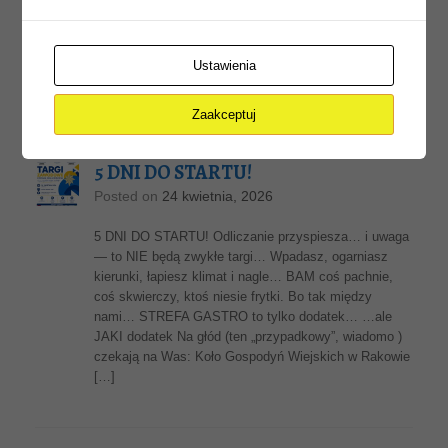
łzy i wspomnień, które wracały w każdej chwili tej
uroczystości… Jeszcze wczoraj – niepewni, trochę
zagubieni, przekraczaliście próg szkoły jako
Ustawienia
pierwszoklasiści. Dziś stoicie tu jako […]
Zaakceptuj
5 DNI DO STARTU!
Posted on
24 kwietnia, 2026
5 DNI DO STARTU! Odliczanie przyspiesza… i uwaga
— to NIE będą zwykłe targi… Wpadasz, ogarniasz
kierunki, łapiesz klimat i nagle… BAM coś pachnie,
coś skwierczy, ktoś niesie frytki. Bo tak między
nami… STREFA GASTRO to tylko dodatek… …ale
JAKI dodatek Na głód (ten „przypadkowy”, wiadomo )
czekają na Was: Koło Gospodyń Wiejskich w Rakowie
[…]