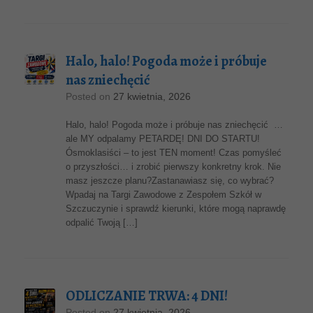
Halo, halo! Pogoda może i próbuje
nas zniechęcić
Posted on
27 kwietnia, 2026
Halo, halo! Pogoda może i próbuje nas zniechęcić …
ale MY odpalamy PETARDĘ! DNI DO STARTU!
Ósmoklasiści – to jest TEN moment! Czas pomyśleć
o przyszłości… i zrobić pierwszy konkretny krok. Nie
masz jeszcze planu?Zastanawiasz się, co wybrać?
Wpadaj na Targi Zawodowe z Zespołem Szkół w
Szczuczynie i sprawdź kierunki, które mogą naprawdę
odpalić Twoją […]
ODLICZANIE TRWA: 4 DNI!
Posted on
27 kwietnia, 2026