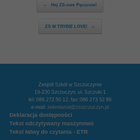
Post navigation
←
Hej ZS-owe Pączusie!
ZS W TRYBIE LOVE!
→
Zespół Szkól w Szczuczynie
19-230 Szczuczyn, ul. Szczuki 1
tel: 086 272 50 12, fax: 086 273 52 86
e-mail:
sekretariat@zsszczuczyn.pl
Deklaracja dostępności
Tekst odczytywany maszynowo
Tekst łatwy do czytania - ETR