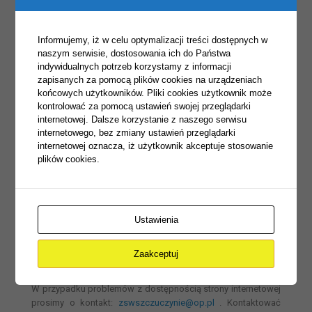
Skróty klawiaturowe:
Informujemy, iż w celu optymalizacji treści dostępnych w
naszym serwisie, dostosowania ich do Państwa
Firefox, Chrome, Internet Explorer:
indywidualnych potrzeb korzystamy z informacji
[CTRL] oraz [+] aby powiększyć widok
zapisanych za pomocą plików cookies na urządzeniach
końcowych użytkowników. Pliki cookies użytkownik może
[CTRL] oraz [-] aby pomniejszyć widok
kontrolować za pomocą ustawień swojej przeglądarki
internetowej. Dalsze korzystanie z naszego serwisu
Opera:
internetowego, bez zmiany ustawień przeglądarki
[SHIFT] oraz [+] aby powiększyć widok
internetowej oznacza, iż użytkownik akceptuje stosowanie
[-] aby pomniejszyć widok
plików cookies.
Informacje zwrotne i dane
Ustawienia
kontaktowe:
Zaakceptuj
W przypadku problemów z dostępnością strony internetowej
prosimy o kontakt:
zswszczuczynie@op.pl
. Kontaktować