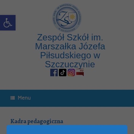
Open toolbar
Zespół Szkół im.
Marszałka Józefa
Piłsudskiego w
Szczuczynie
Menu
Kadra pedagogiczna