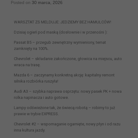
Posted on
30 marca, 2026
WARSZTAT ZS MELDUJE: JEDZIEMY BEZ HAMULCÓW!
Dzisiaj ogień pod maską (dosłownie i w przenośni ):
Passat B5 – przegub zewnętrzny wymieniony, temat
zamknięty na 100%.
Chevrolet – składanie zakończone, głowica na miejscu, auto
wraca na trasę.
Mazda 6 – zaczynamy konkretną akcję: kapitalny remont
silnika rozbiórka ruszyła!
Audi A3 – szybka naprawa osprzętu: nowy pasek PK + nowa
rolka napinacza i auto gotowe.
Lampy odświeżone tak, że świecą robotą – robimy to już
prawie w trybie EXPRESS.
Chevrolet #2 – wspomaganie ogarnięte, nowy płyn i od razu
inna kultura jazdy.