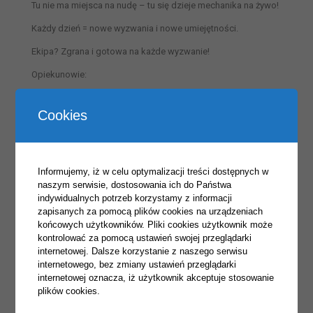
Tu nie ma miejsca na nudę – tu się dzieje mechanika na żywo!
Każdy dzień = nowe wyzwania i nowe umiejętności.
Ekipa? Zgrana i gotowa na każde wyzwanie!
Opiekunowie:
Daniel Zieliński
Cookies
Paweł Wykowski
Krzysztof Jabłoński
Informujemy, iż w celu optymalizacji treści dostępnych w
naszym serwisie, dostosowania ich do Państwa
Autor publikacji: Karolina Staniszewska, źródło: FB szkoły.
indywidualnych potrzeb korzystamy z informacji
zapisanych za pomocą plików cookies na urządzeniach
końcowych użytkowników. Pliki cookies użytkownik może
kontrolować za pomocą ustawień swojej przeglądarki
internetowej. Dalsze korzystanie z naszego serwisu
internetowego, bez zmiany ustawień przeglądarki
internetowej oznacza, iż użytkownik akceptuje stosowanie
plików cookies.