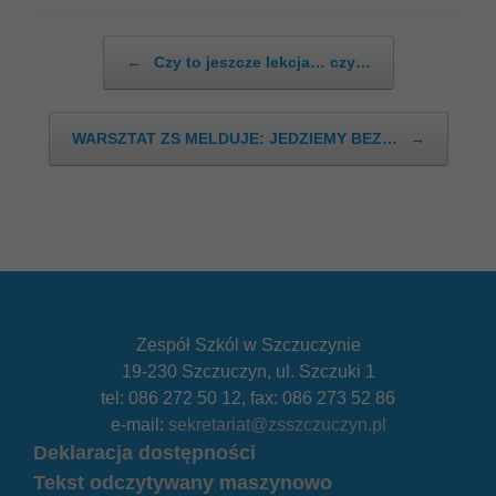
Post navigation
←
Czy to jeszcze lekcja… czy…
WARSZTAT ZS MELDUJE: JEDZIEMY BEZ…
→
Zespół Szkól w Szczuczynie
19-230 Szczuczyn, ul. Szczuki 1
tel: 086 272 50 12, fax: 086 273 52 86
e-mail:
sekretariat@zsszczuczyn.pl
Deklaracja dostępności
Tekst odczytywany maszynowo