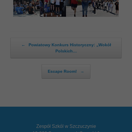
Post navigation
←
Powiatowy Konkurs Historyczny: „Wokół
Polskich…
Escape Room!
→
Zespół Szkól w Szczuczynie