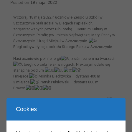
Posted on
19 maja, 2022
Wczoraj, 18 maja 2022 r. uczniowie Zespołu Szkół w
Szczuczynie brali udział w Biegach Papieskich,
zorganizowanych przez Bibliotekę – Centrum Kultury w
Szczuczynie, Parafię pw. Imienia Najświętszej Maryi Panny w
Szczuczynie i Urząd Miejski w Szczuczynie.
Biegi odbywały się dookoła Starego Parku w Szczuczynie.
Nasi uczniowie pełni energii
, z uśmiechem na twarzach
, biegli do celu ile sił w nogach. Niektórym udało się
stanąć na podium
I miejsce
Monika Biedrzycka – dystans 400 m
3 miejsce
Patryk Pukilowski – dystans 800 m
Brawo!
Serdecznie gratulujemy wszystkim uczestnikom biegu!
Zdjęcia : Andrzej Kosmowski / Andrzej Szabelski
Cookies
Biblioteka – Centrum Kultury w Szczuczynie