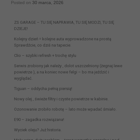
Posted on
30 marca, 2026
ZS GARAGE – TU SIĘ NAPRAWIA, TU SIĘ MODZI, TU SIĘ
DZIEJE!
Kolejny dzień = kolejne auta wyprowadzone na prostą
Sprawdźcie, co dziś na tapecie.
Clio – szybki refresh + trochę stylu
Serwis zrobiony jak należy , dolot uszczelniony (żegnaj lewe
powietrze ), a na koniec nowe felgi – bo ma jeździć i
wyglądać.
Tiguan – oddycha pełną piersią!
Nowy olej , świeże filtry i czyste powietrze w kabinie.
Ozonowanie zrobiło robotę – lato może wpadać śmiało.
E90 – zagadka rozwiązana!
Wyciek oleju? Już historia.