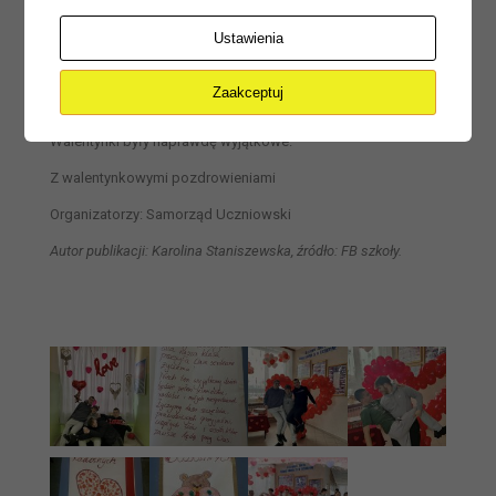
Klasa 1 TL/TPS
Serdecznie gratulujemy zwycięzcom oraz dziękujemy
Ustawienia
wszystkim uczestnikom za ogromne zaangażowanie i
włożone serce.
Zaakceptuj
Wasza wrażliwość i pomysłowość sprawiły, że szkolne
Walentynki były naprawdę wyjątkowe.
Z walentynkowymi pozdrowieniami
Organizatorzy: Samorząd Uczniowski
Autor publikacji: Karolina Staniszewska, źródło: FB szkoły.