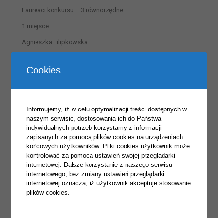
Laureaci konkursu – 3 równorzędne :
1 miejsce:
Agnieszka Filipkowska
Roksana Laszczkowska
Cookies
Emilia Trojanowska
2 miejsce:
Agata Niebrzydowska
Informujemy, iż w celu optymalizacji treści dostępnych w
naszym serwisie, dostosowania ich do Państwa
Gabriela Gajko
indywidualnych potrzeb korzystamy z informacji
zapisanych za pomocą plików cookies na urządzeniach
3 miejsce:
końcowych użytkowników. Pliki cookies użytkownik może
Patryk Wiśniewski
kontrolować za pomocą ustawień swojej przeglądarki
internetowej. Dalsze korzystanie z naszego serwisu
Aleksandra Sosnowska
internetowego, bez zmiany ustawień przeglądarki
internetowej oznacza, iż użytkownik akceptuje stosowanie
Wyróżnienia:
plików cookies.
Klasa 3 TL