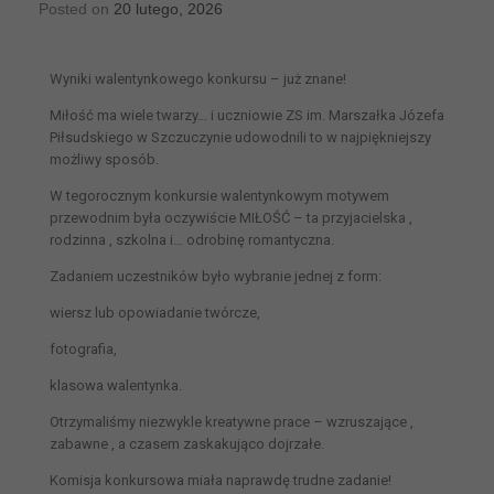
Posted on
20 lutego, 2026
Wyniki walentynkowego konkursu – już znane!
Miłość ma wiele twarzy… i uczniowie ZS im. Marszałka Józefa
Piłsudskiego w Szczuczynie udowodnili to w najpiękniejszy
możliwy sposób.
W tegorocznym konkursie walentynkowym motywem
przewodnim była oczywiście MIŁOŚĆ – ta przyjacielska ,
rodzinna , szkolna i… odrobinę romantyczna.
Zadaniem uczestników było wybranie jednej z form:
wiersz lub opowiadanie twórcze,
fotografia,
klasowa walentynka.
Otrzymaliśmy niezwykle kreatywne prace – wzruszające ,
zabawne , a czasem zaskakująco dojrzałe.
Komisja konkursowa miała naprawdę trudne zadanie!