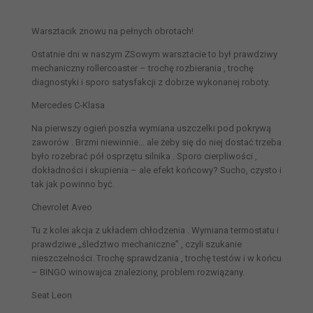
Warsztacik znowu na pełnych obrotach!
Ostatnie dni w naszym ZSowym warsztacie to był prawdziwy
mechaniczny rollercoaster – trochę rozbierania , trochę
diagnostyki i sporo satysfakcji z dobrze wykonanej roboty.
Mercedes C-Klasa
Na pierwszy ogień poszła wymiana uszczelki pod pokrywą
zaworów . Brzmi niewinnie… ale żeby się do niej dostać trzeba
było rozebrać pół osprzętu silnika . Sporo cierpliwości ,
dokładności i skupienia – ale efekt końcowy? Sucho, czysto i
tak jak powinno być.
Chevrolet Aveo
Tu z kolei akcja z układem chłodzenia . Wymiana termostatu i
prawdziwe „śledztwo mechaniczne” , czyli szukanie
nieszczelności. Trochę sprawdzania , trochę testów i w końcu
– BINGO winowajca znaleziony, problem rozwiązany.
Seat Leon