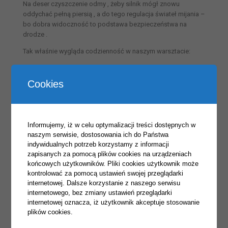
Na deser czyszczenie odmy , żeby silnik mógł znowu
oddychać pełną piersią , a do tego regulacja świateł mijania –
bo dobra widoczność to podstawa bezpieczeństwa na
drodze .
Tak właśnie wygląda codzienność w naszym warsztacie:
klucze pracują od rana
Cookies
wiedza i doświadczenie wchodzą do gry
a satysfakcja z dobrze zrobionej roboty jest bezcenna .
Rozbieramy, naprawiamy, składamy – i jedziemy dalej!
Informujemy, iż w celu optymalizacji treści dostępnych w
naszym serwisie, dostosowania ich do Państwa
Opiekunowie: Daniel Zieliński, Paweł Wykowski, Krzysztof
indywidualnych potrzeb korzystamy z informacji
Jabłoński
zapisanych za pomocą plików cookies na urządzeniach
Autor publikacji: Karolina Staniszewska, źródło: FB szkoły.
końcowych użytkowników. Pliki cookies użytkownik może
kontrolować za pomocą ustawień swojej przeglądarki
internetowej. Dalsze korzystanie z naszego serwisu
internetowego, bez zmiany ustawień przeglądarki
internetowej oznacza, iż użytkownik akceptuje stosowanie
plików cookies.