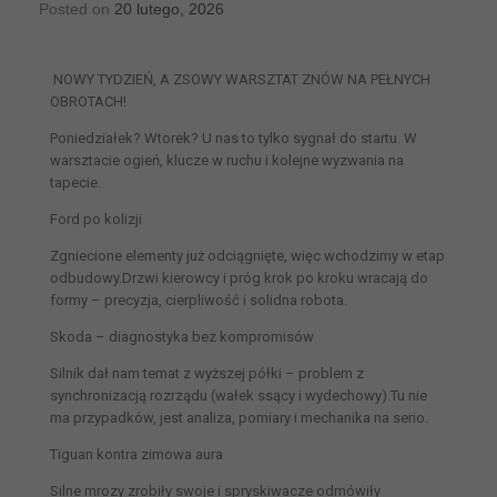
Posted on
20 lutego, 2026
NOWY TYDZIEŃ, A ZSOWY WARSZTAT ZNÓW NA PEŁNYCH
OBROTACH!
Poniedziałek? Wtorek? U nas to tylko sygnał do startu. W
warsztacie ogień, klucze w ruchu i kolejne wyzwania na
tapecie.
Ford po kolizji
Zgniecione elementy już odciągnięte, więc wchodzimy w etap
odbudowy.Drzwi kierowcy i próg krok po kroku wracają do
formy – precyzja, cierpliwość i solidna robota.
Skoda – diagnostyka bez kompromisów
Silnik dał nam temat z wyższej półki – problem z
synchronizacją rozrządu (wałek ssący i wydechowy).Tu nie
ma przypadków, jest analiza, pomiary i mechanika na serio.
Tiguan kontra zimowa aura
Silne mrozy zrobiły swoje i spryskiwacze odmówiły