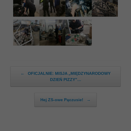
Post navigation
←
OFICJALNIE: MISJA „MIĘDZYNARODOWY
DZIEŃ PIZZY”…
Hej ZS-owe Pączusie!
→