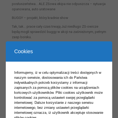
posłuszeństwa… ALE ZSowa ekipa nie odpuszcza – sytuacja
opanowana, auto uratowane
BUGGY – projekt, który kradnie show
Tak, tak… prace cały czas trwają Już niedługo ZS-owicze
będą mogli sprawdzić buggy w akcji na zaśnieżonym, pełnym
zasp boisku.
Bo u nas nawet zima nie zatrzymuje pasji!
Cookies
To nie są lekcje z książki.
To PRAKTYKA, ZAANGAŻOWANIE i PRAWDZIWA
MECHANIKA.
Informujemy, iż w celu optymalizacji treści dostępnych w
Zostawcie , bądźcie z nami i śledźcie kolejne relacje,bo w
naszym serwisie, dostosowania ich do Państwa
ZSowym warsztacie ciągle się dzieje!
indywidualnych potrzeb korzystamy z informacji
zapisanych za pomocą plików cookies na urządzeniach
Opiekunowie: Daniel Zieliński, Paweł Wykowski
końcowych użytkowników. Pliki cookies użytkownik może
kontrolować za pomocą ustawień swojej przeglądarki
Autor publikacji: Karolina Staniszewska, źródło: FB szkoły.
internetowej. Dalsze korzystanie z naszego serwisu
internetowego, bez zmiany ustawień przeglądarki
internetowej oznacza, iż użytkownik akceptuje stosowanie
plików cookies.