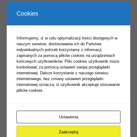
Posted on
2 lutego, 2022
Cookies
W ramach realizacji projektu „Kształcenie zawodowe
kluczem do sukcesu na rynku pracy” nasza pracownia
praktycznej nauki zawodu przechodzi kapitalny remont.
Nie tylko przejdzie metamorfozę wizualną, ale także zostanie
Informujemy, iż w celu optymalizacji treści dostępnych w
doposażona w sprzęt do nauki w zawodzie technik
naszym serwisie, dostosowania ich do Państwa
pojazdów samochodowych.
indywidualnych potrzeb korzystamy z informacji
zapisanych za pomocą plików cookies na urządzeniach
końcowych użytkowników. Pliki cookies użytkownik może
kontrolować za pomocą ustawień swojej przeglądarki
internetowej. Dalsze korzystanie z naszego serwisu
internetowego, bez zmiany ustawień przeglądarki
internetowej oznacza, iż użytkownik akceptuje stosowanie
plików cookies.
Ustawienia
Post navigation
←
Kapsuła Czasu w ZS w Szczuczynie
Zaakceptuj