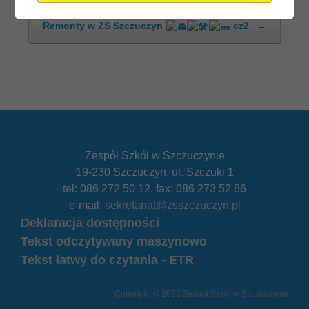
Remonty w ZS Szczuczyn
cz2
→
Zespół Szkól w Szczuczynie
19-230 Szczuczyn, ul. Szczuki 1
tel: 086 272 50 12, fax: 086 273 52 86
e-mail:
sekretariat@zsszczuczyn.pl
Deklaracja dostępności
Tekst odczytywany maszynowo
Tekst łatwy do czytania - ETR
Copyright © 2022 Zespół Szkół w Szczuczynie