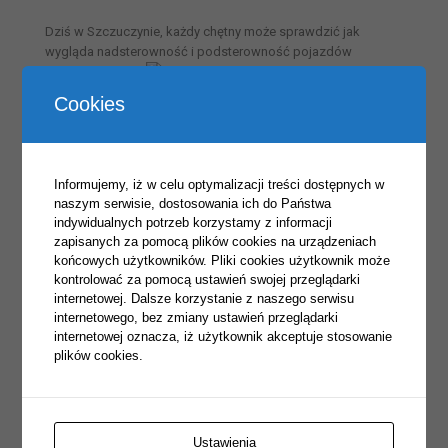
Dziś w Szczuczynie, każdy chętny może sprawdzić jak
wygląda nadsterowność i podsterowność pojazdów
samochodowych
Zespół Szkół w Szczuczynie wraz z Jerzym Zyskowskim i
Cookies
jego uczniami pokażą jak to działa
Informujemy, iż w celu optymalizacji treści dostępnych w
naszym serwisie, dostosowania ich do Państwa
indywidualnych potrzeb korzystamy z informacji
zapisanych za pomocą plików cookies na urządzeniach
końcowych użytkowników. Pliki cookies użytkownik może
kontrolować za pomocą ustawień swojej przeglądarki
internetowej. Dalsze korzystanie z naszego serwisu
internetowego, bez zmiany ustawień przeglądarki
internetowej oznacza, iż użytkownik akceptuje stosowanie
plików cookies.
Ustawienia