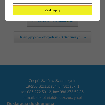
Zaakceptuj
Post navigation
←
Sprzątanie Świata
Dzień języków obcych w ZS Szczuczyn
→
Zespół Szkól w Szczuczynie
19-230 Szczuczyn, ul. Szczuki 1
tel: 086 272 50 12, fax: 086 273 52 86
e-mail:
sekretariat@zsszczuczyn.pl
Deklaracja dostępności