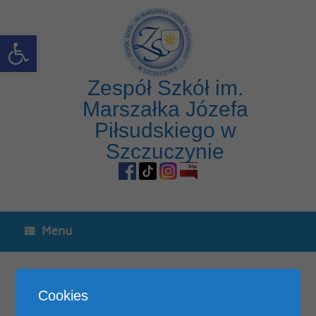
Open toolbar
Zespół Szkół im.
Marszałka Józefa
Piłsudskiego w
Szczuczynie
Menu
Wesołych Świąt
Cookies
Posted on
23 grudnia, 2020