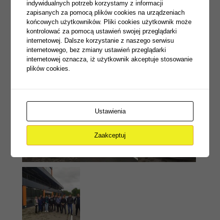
imprezie
indywidualnych potrzeb korzystamy z informacji
Jak zwykle, all the best and stay tuned- Łukasz Kowalski
zapisanych za pomocą plików cookies na urządzeniach
A właśnie…już niedługo materiał video
końcowych użytkowników. Pliki cookies użytkownik może
kontrolować za pomocą ustawień swojej przeglądarki
internetowej. Dalsze korzystanie z naszego serwisu
internetowego, bez zmiany ustawień przeglądarki
internetowej oznacza, iż użytkownik akceptuje stosowanie
plików cookies.
Ustawienia
Zaakceptuj