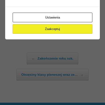
Ustawienia
Zaakceptuj
Post navigation
←
Zakończenie roku szk.
Otrzęsiny klasy pierwszej wraz ze…
→