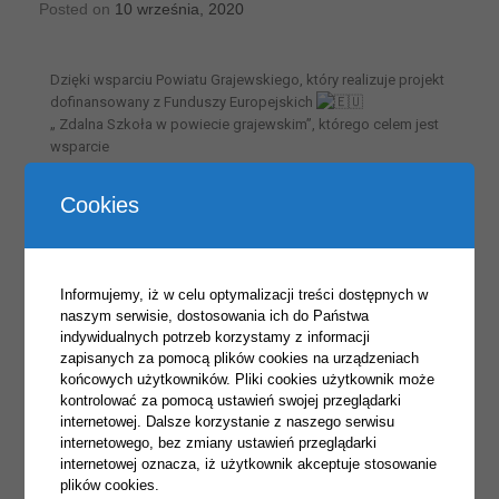
Posted on
10 września, 2020
Dzięki wsparciu Powiatu Grajewskiego, który realizuje projekt
dofinansowany z Funduszy Europejskich
„ Zdalna Szkoła w powiecie grajewskim”, którego celem jest
wsparcie
szkół, w przypadku zdalnej nauki, uczniów oraz nauczycieli
szkół
Cookies
ponadpodstawowych z terenu powiatu grajewskiego, dla
których organem
prowadzącym jest
Powiat Grajewski
, nasz Zespół Szkół
otrzymał wsparcie w postaci laptopów
, napędów CD-
Informujemy, iż w celu optymalizacji treści dostępnych w
DVD
oraz zestawów słuchawkowych
naszym serwisie, dostosowania ich do Państwa
Dnia dzisiejszego nastąpiło przekazie sprzętu
indywidualnych potrzeb korzystamy z informacji
zapisanych za pomocą plików cookies na urządzeniach
końcowych użytkowników. Pliki cookies użytkownik może
kontrolować za pomocą ustawień swojej przeglądarki
internetowej. Dalsze korzystanie z naszego serwisu
internetowego, bez zmiany ustawień przeglądarki
internetowej oznacza, iż użytkownik akceptuje stosowanie
plików cookies.