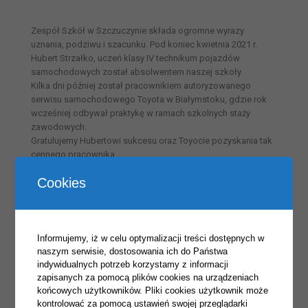
Zespół Szkół w Szczuczynie składa ogromne wyrazy
uznania, podziwu i szacunku. Pod koniec kwietnia 2021 r.
Hubert Strzałko, uczeń klasy IV technikum pojazdów
samochodowych został absolwentem naszej szkoły.
Kilka dni później został pracownikiem autoryzowanego
serwisu samochodowego Toyota w Białymstoku, gdzie rok
wcześniej odbywał praktykę w ramach szkolnych staży
zawodowych.
Gratulujemy Hubertowi sukcesu oraz Toyocie pozyskania tak
cennego pracownika.
Bravo Hubert
Bravo Pan MECHANIK
Cookies
Informujemy, iż w celu optymalizacji treści dostępnych w
naszym serwisie, dostosowania ich do Państwa
indywidualnych potrzeb korzystamy z informacji
zapisanych za pomocą plików cookies na urządzeniach
końcowych użytkowników. Pliki cookies użytkownik może
kontrolować za pomocą ustawień swojej przeglądarki