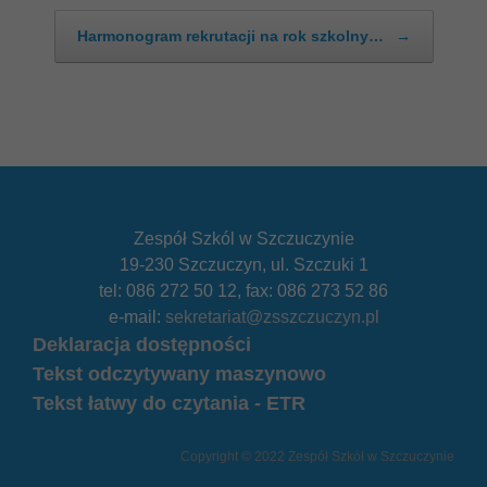
Harmonogram rekrutacji na rok szkolny…
→
Zespół Szkól w Szczuczynie
19-230 Szczuczyn, ul. Szczuki 1
tel: 086 272 50 12, fax: 086 273 52 86
e-mail:
sekretariat@zsszczuczyn.pl
Deklaracja dostępności
Tekst odczytywany maszynowo
Tekst łatwy do czytania - ETR
Copyright © 2022 Zespół Szkół w Szczuczynie