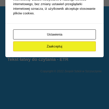
internetowego, bez zmiany ustawień przeglądarki
internetowej oznacza, iż użytkownik akceptuje stosowanie
plików cookies.
Zespół Szkól w Szczuczynie
19-230 Szczuczyn, ul. Szczuki 1
tel: 086 272 50 12, fax: 086 273 52 86
Ustawienia
e-mail:
sekretariat@zsszczuczyn.pl
Deklaracja dostępności
Zaakceptuj
Tekst odczytywany maszynowo
Tekst łatwy do czytania - ETR
Copyright © 2022 Zespół Szkół w Szczuczynie