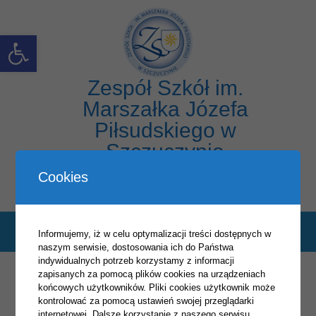
Skip
to
content
Open toolbar
Zespół Szkół im.
Marszałka Józefa
Piłsudskiego w
Szczuczynie
Cookies
Menu
Informujemy, iż w celu optymalizacji treści dostępnych w
naszym serwisie, dostosowania ich do Państwa
indywidualnych potrzeb korzystamy z informacji
zapisanych za pomocą plików cookies na urządzeniach
2019/2020
końcowych użytkowników. Pliki cookies użytkownik może
kontrolować za pomocą ustawień swojej przeglądarki
internetowej. Dalsze korzystanie z naszego serwisu